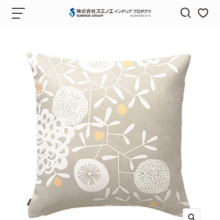
コ
ナ
株
ン
ビ
式
テ
ゲ
会
ン
ー
社
ツ
シ
ス
へ
ョ
ミ
ス
ン
ノ
キ
エ
ッ
イ
プ
ン
テ
リ
ア
プ
ロ
ダ
ク
ツ