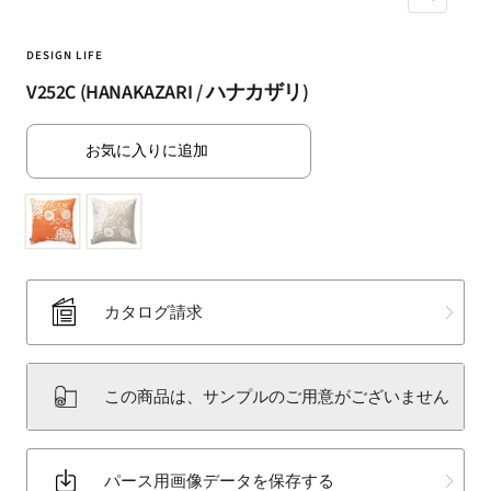
ズ
（SUMINOE
ー
Interior
ム
DESIGN LIFE
Products
イ
V252C (HANAKAZARI / ハナカザリ)
Co.,
ン
Ltd.）
for
お気に入りに追加
business
｜
カ
ー
テ
ン・
カタログ請求
カ
ー
ペ
この商品は、サンプルのご用意がございません
ッ
ト・
ラ
パース用画像データを保存する
グ・