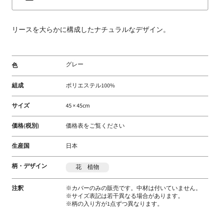
床
材
リースを大らかに構成したナチュラルなデザイン。
な
ど
扱
グレー
色
う
フ
組成
ポリエステル100%
ァ
ブ
サイズ
45 × 45cm
リ
価格(税別)
価格表をご覧ください
ッ
ク
生産国
日本
メ
ー
柄・デザイン
花 植物
カ
ー
注釈
※カバーのみの販売です。中材は付いていません。
※サイズ表記は若干異なる場合があります。
※柄の入り方が1点ずつ異なります。