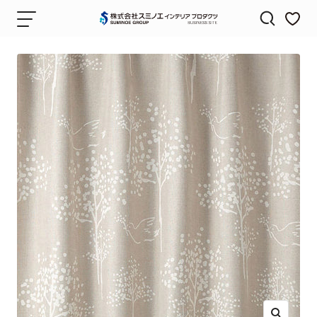
コ
ナ
株
ン
ビ
式
テ
ゲ
会
ン
ー
社
ツ
シ
ス
へ
ョ
ミ
ス
ン
ノ
キ
エ
ッ
イ
プ
ン
テ
リ
ア
プ
ロ
ダ
ク
ツ