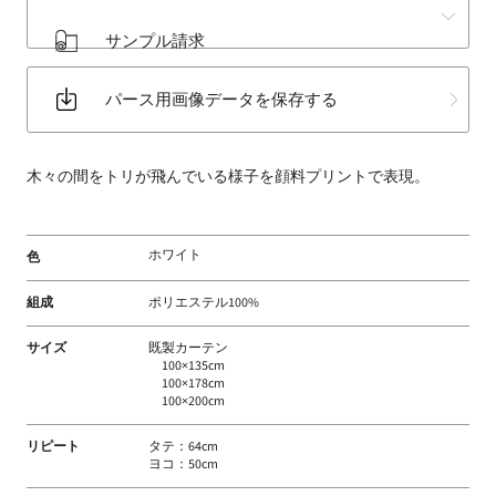
床
サンプル請求
材
な
パース用画像データを保存する
ど
扱
う
木々の間をトリが飛んでいる様子を顔料プリントで表現。
フ
ァ
ブ
ホワイト
色
リ
ッ
組成
ポリエステル100%
ク
メ
サイズ
既製カーテン
ー
100×135cm
100×178cm
カ
100×200cm
ー
リピート
タテ：64cm
ヨコ：50cm