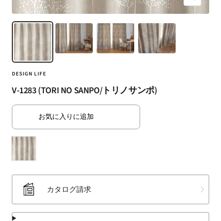
ズ
（SUMINOE
ー
Interior
ム
Products
イ
Co.,
ン
Ltd.）
for
DESIGN LIFE
business
｜
V-1283 (TORI NO SANPO/トリノサンポ)
カ
ー
お気に入りに追加
テ
ン・
カ
ー
ペ
ッ
カタログ請求
ト・
ラ
グ・