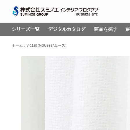
コ
株
ン
式
テ
会
ン
シリーズ一覧
デジタルカタログ
商品を探す
社
ツ
ス
へ
ホーム
V-1130 (MOUSSE/ムース)
ミ
ス
ノ
キ
エ
ッ
イ
プ
ン
テ
リ
ア
プ
ロ
ダ