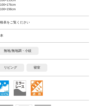
00×133cm
00×176cm
00×198cm
格表をご覧ください
本
無地/無地調・小紋
リビング
寝室