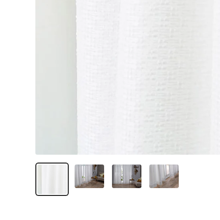
ク
ツ
（SUMINOE
Interior
Products
Co.,
Ltd.）
for
business
｜
カ
ー
テ
ン・
カ
ー
ペ
ッ