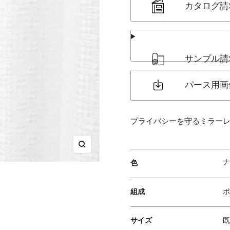
カタログ請
サンプル請
パース用画
プライバシーを守るミラー
ズ
ナ
ー
色
ム
イ
組成
ポ
ン
サイズ
既