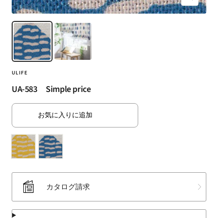
ズ
（SUMINOE
ー
Interior
ム
Products
イ
Co.,
ン
Ltd.）
for
ULIFE
business
｜
UA-583 Simple price
カ
ー
お気に入りに追加
テ
ン・
カ
ー
ペ
ッ
カタログ請求
ト・
ラ
グ・