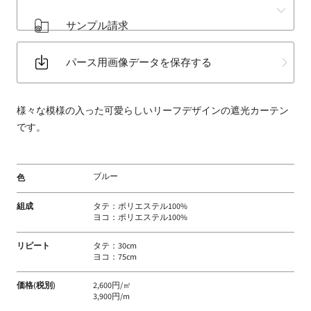
床
サンプル請求
材
な
パース用画像データを保存する
ど
扱
う
様々な模様の入った可愛らしいリーフデザインの遮光カーテン
フ
です。
ァ
ブ
リ
ブルー
色
ッ
ク
組成
タテ：ポリエステル100%
メ
ヨコ：ポリエステル100%
ー
カ
リピート
タテ：30cm
ヨコ：75cm
ー
価格(税別)
2,600円/㎡
3,900円/m