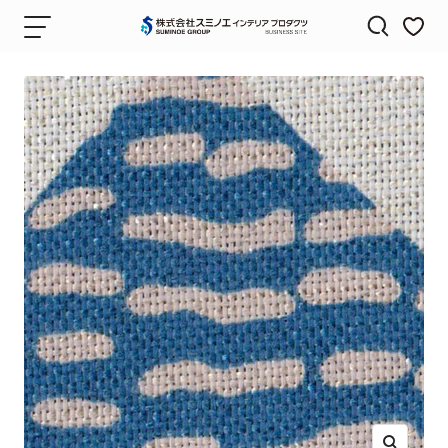
コ
ナ
株
ン
ビ
式
テ
ゲ
会
ン
ー
社
ツ
シ
ス
へ
ョ
ミ
ス
ン
ノ
キ
エ
ッ
イ
プ
ン
テ
リ
ア
プ
ロ
ダ
ク
ツ