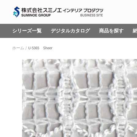
コ
株
ン
式
テ
会
ン
シリーズ一覧
デジタルカタログ
商品を探す
社
ツ
ス
へ
ホーム
U-5365 Sheer
ミ
ス
ノ
キ
エ
ッ
イ
プ
ン
テ
リ
ア
プ
ロ
ダ