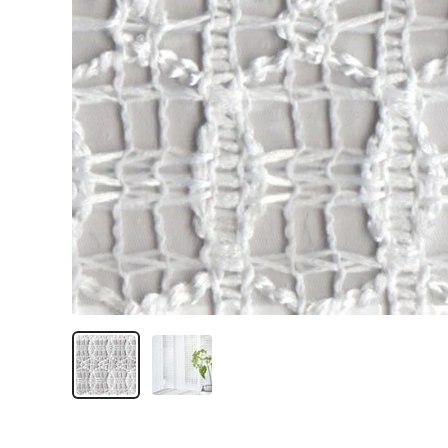
ク
ツ
（SUMINOE
Interior
Products
Co.,
Ltd.）
for
business
｜
カ
ー
テ
ン・
カ
ー
ペ
ッ