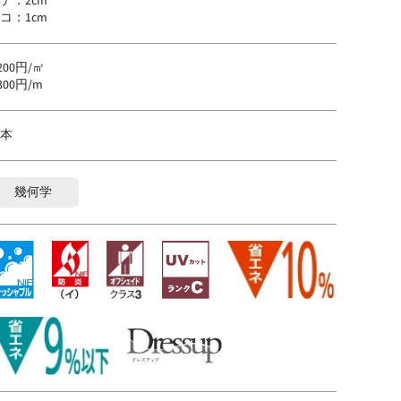
テ：2cm
コ：1cm
,200円/㎡
,300円/m
本
幾何学