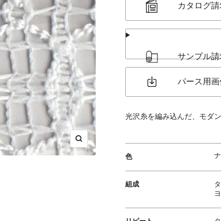
カタログ請
サンプル請
パース用画
光沢糸を編み込んだ、モダ
ズ
ナ
ー
色
ム
イ
組成
タ
ヨ
ン