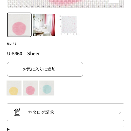
ズ
（SUMINOE
ー
Interior
ム
Products
イ
Co.,
ン
Ltd.）
for
ULIFE
business
｜
U-5360 Sheer
カ
ー
お気に入りに追加
テ
ン・
カ
ー
ペ
ッ
カタログ請求
ト・
ラ
グ・