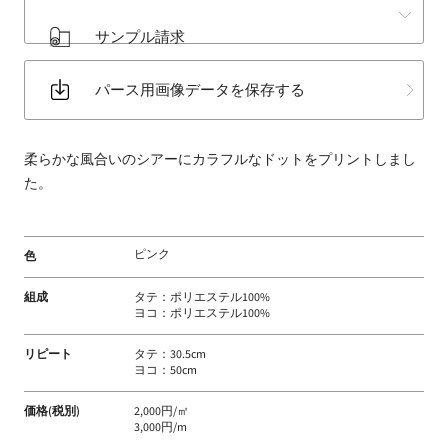
床
サンプル請求
材
な
パース用画像データを保存する
ど
扱
う
柔らかな風合いのシアーにカラフルなドットをプリントしまし
フ
た。
ァ
ブ
リ
ピンク
色
ッ
ク
組成
タテ：ポリエステル100%
メ
ヨコ：ポリエステル100%
ー
カ
リピート
タテ：30.5cm
ヨコ：50cm
ー
価格(税別)
2,000円/㎡
3,000円/m