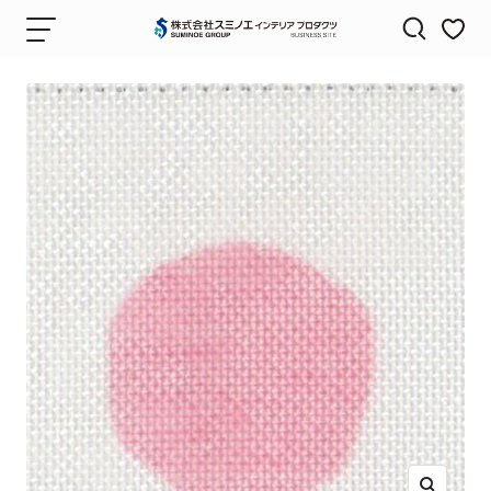
コ
ナ
株
ン
ビ
式
テ
ゲ
会
ン
ー
社
ツ
シ
ス
へ
ョ
ミ
ス
ン
ノ
キ
エ
ッ
イ
プ
ン
テ
リ
ア
プ
ロ
ダ
ク
ツ