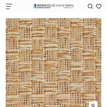
コ
ナ
株
ン
ビ
式
テ
ゲ
会
ン
ー
社
ツ
シ
ス
へ
ョ
ミ
ス
ン
ノ
キ
エ
ッ
イ
プ
ン
テ
リ
ア
プ
ロ
ダ
ク
ツ