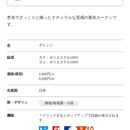
床
材
杢糸でざっくりと織ったナチュラルな質感の遮光カーテンで
な
す。
ど
扱
う
オレンジ
色
フ
ァ
組成
タテ：ポリエステル100%
ブ
ヨコ：ポリエステル100%
リ
価格(税別)
2,800円/㎡
ッ
4,200円/m
ク
メ
生産国
日本
ー
カ
柄・デザイン
無地/無地調・小紋
ー
機能
＊クリックするとポップアップで詳細が表示されま
す。