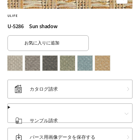
ズ
（SUMINOE
ー
Interior
ム
ULIFE
Products
イ
U-5286 Sun shadow
Co.,
ン
Ltd.）
for
お気に入りに追加
business
｜
カ
ー
テ
ン・
カタログ請求
カ
ー
ペ
ッ
サンプル請求
ト・
ラ
パース用画像データを保存する
グ・