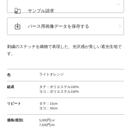
床
サンプル請求
材
な
パース用画像データを保存する
ど
扱
う
刺繍のステッチを織物で表現した、光沢感が美しい遮光生地で
フ
す。
ァ
ブ
リ
ライトオレンジ
色
ッ
ク
組成
タテ：ポリエステル100%
メ
ヨコ：ポリエステル100%
ー
カ
リピート
タテ：15cm
ヨコ：30cm
ー
価格(税別)
5,000円/㎡
7,500円/m