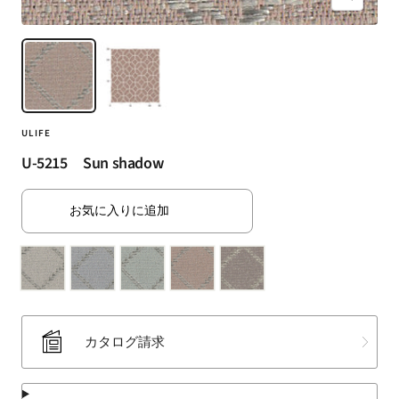
ズ
（SUMINOE
ー
Interior
ム
Products
イ
Co.,
ン
Ltd.）
for
ULIFE
business
｜
U-5215 Sun shadow
カ
ー
お気に入りに追加
テ
ン・
カ
ー
ペ
ッ
カタログ請求
ト・
ラ
グ・