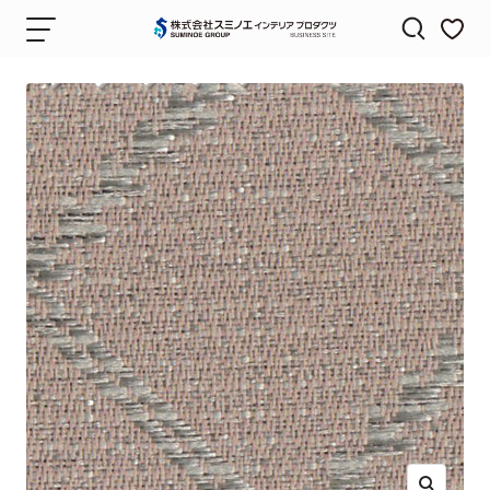
コ
ナ
株
ン
ビ
式
テ
ゲ
会
ン
ー
社
ツ
シ
ス
へ
ョ
ミ
ス
ン
ノ
キ
エ
ッ
イ
プ
ン
テ
リ
ア
プ
ロ
ダ
ク
ツ