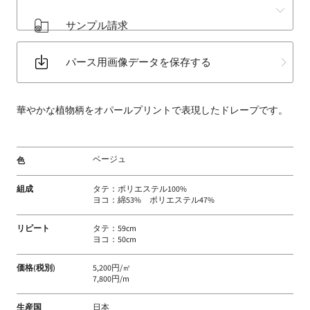
床
サンプル請求
材
な
パース用画像データを保存する
ど
扱
う
華やかな植物柄をオパールプリントで表現したドレープです。
フ
ァ
ブ
ベージュ
色
リ
ッ
組成
タテ：ポリエステル100%
ク
ヨコ：綿53% ポリエステル47%
メ
ー
リピート
タテ：59cm
ヨコ：50cm
カ
ー
価格(税別)
5,200円/㎡
7,800円/m
生産国
日本