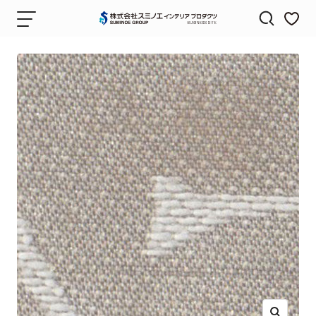
コ
ナ
株
ン
ビ
式
テ
ゲ
会
ン
ー
社
ツ
シ
ス
へ
ョ
ミ
ス
ン
ノ
キ
エ
ッ
イ
プ
ン
テ
リ
ア
プ
ロ
ダ
ク
ツ