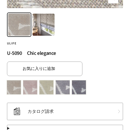
ズ
（SUMINOE
ー
Interior
ム
Products
イ
Co.,
ン
Ltd.）
for
ULIFE
business
｜
U-5090 Chic elegance
カ
ー
お気に入りに追加
テ
ン・
カ
ー
ペ
ッ
カタログ請求
ト・
ラ
グ・