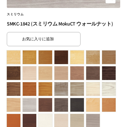
ズ
（SUMINOE
ー
Interior
ム
スミリウム
Products
イ
SMKC-1842 (スミリウム MokuCT ウォールナット)
Co.,
ン
Ltd.）
for
お気に入りに追加
business
｜
カ
ー
テ
ン・
カ
ー
ペ
ッ
ト・
ラ
グ・