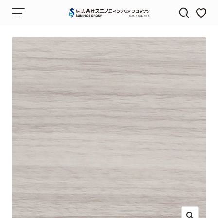
コ
ナ
株
ン
ビ
式
テ
ゲ
会
ン
ー
社
ツ
シ
ス
へ
ョ
ミ
ス
ン
ノ
キ
エ
ッ
イ
プ
ン
テ
リ
ア
プ
ロ
ダ
ク
ツ