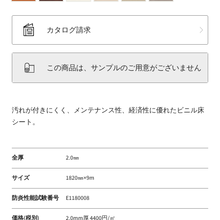
床
材
カタログ請求
な
ど
扱
この商品は、サンプルのご用意がございません
う
フ
ァ
ブ
汚れが付きにくく、メンテナンス性、経済性に優れたビニル床
リ
シート。
ッ
ク
メ
全厚
2.0㎜
ー
カ
サイズ
1820㎜×9m
ー
防炎性能試験番号
E1180008
価格(税別)
2.0mm厚 4400円/㎡