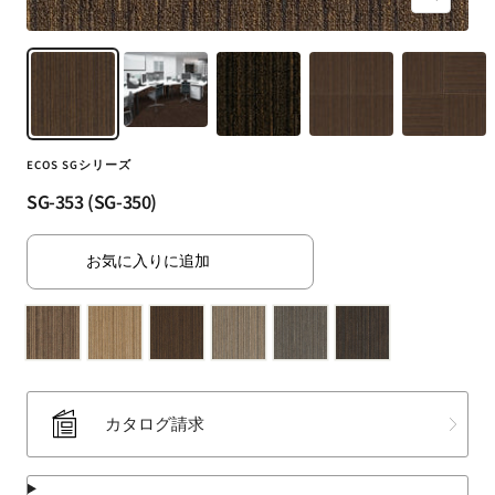
ズ
（SUMINOE
ー
Interior
ム
Products
イ
Co.,
ン
Ltd.）
for
ECOS SGシリーズ
business
｜
SG-353 (SG-350)
カ
ー
お気に入りに追加
テ
ン・
カ
ー
ペ
ッ
カタログ請求
ト・
ラ
グ・