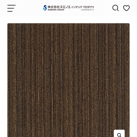
コ
ナ
株
ン
ビ
式
テ
ゲ
会
ン
ー
社
ツ
シ
ス
へ
ョ
ミ
ス
ン
ノ
キ
エ
ッ
イ
プ
ン
テ
リ
ア
プ
ロ
ダ
ク
ツ