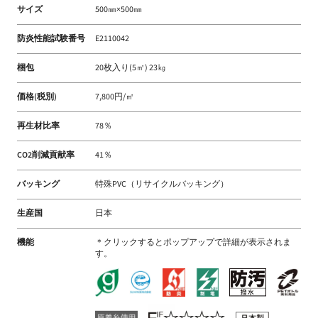
サイズ
500㎜×500㎜
防炎性能試験番号
E2110042
梱包
20枚入り(5㎡) 23㎏
価格(税別)
7,800円/㎡
再生材比率
78％
CO2削減貢献率
41％
バッキング
特殊PVC（リサイクルバッキング）
生産国
日本
機能
＊クリックするとポップアップで詳細が表示されま
す。