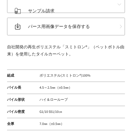
床
サンプル請求
材
な
パース用画像データを保存する
ど
扱
う
自社開発の再生ポリエステル「スミトロン®」（ペットボトル由
フ
来）を使用したタイルカーペット。
ァ
ブ
リ
組成
ポリエステル(スミトロン®)100%
ッ
ク
パイル長
4.5～2.5㎜（±0.5㎜）
メ
ー
パイル形状
ハイ＆ローループ
カ
ー
パイル密度
G1/10 S51/10㎝
全厚
7.0㎜（±0.5㎜）