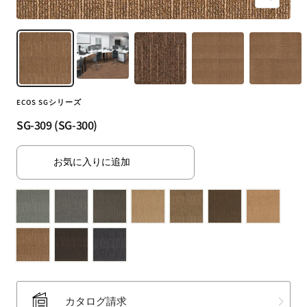
ズ
（SUMINOE
ー
Interior
ム
Products
イ
Co.,
ン
Ltd.）
for
ECOS SGシリーズ
business
｜
SG-309 (SG-300)
カ
ー
お気に入りに追加
テ
ン・
カ
ー
ペ
ッ
ト・
ラ
カタログ請求
グ・