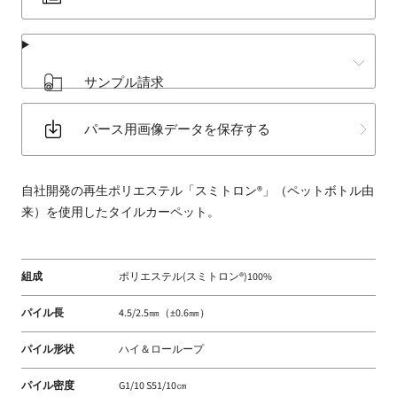
床
材
な
ど
サンプル請求
扱
う
パース用画像データを保存する
フ
ァ
ブ
自社開発の再生ポリエステル「スミトロン®」（ペットボトル由
リ
来）を使用したタイルカーペット。
ッ
ク
メ
組成
ポリエステル(スミトロン®)100%
ー
カ
パイル長
4.5/2.5㎜（±0.6㎜）
ー
パイル形状
ハイ＆ローループ
パイル密度
G1/10 S51/10㎝