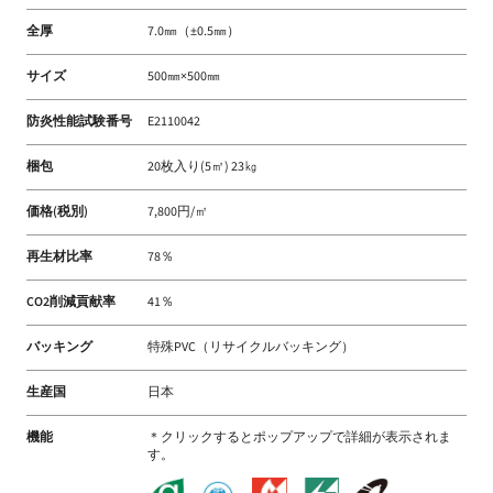
全厚
7.0㎜（±0.5㎜）
サイズ
500㎜×500㎜
防炎性能試験番号
E2110042
梱包
20枚入り(5㎡) 23㎏
価格(税別)
7,800円/㎡
再生材比率
78％
CO2削減貢献率
41％
バッキング
特殊PVC（リサイクルバッキング）
生産国
日本
機能
＊クリックするとポップアップで詳細が表示されま
す。