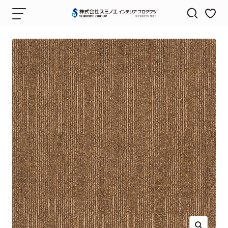
コ
ナ
株
ン
ビ
式
テ
ゲ
会
ン
ー
社
ツ
シ
ス
へ
ョ
ミ
ス
ン
ノ
キ
エ
ッ
イ
プ
ン
テ
リ
ア
プ
ロ
ダ
ク
ツ