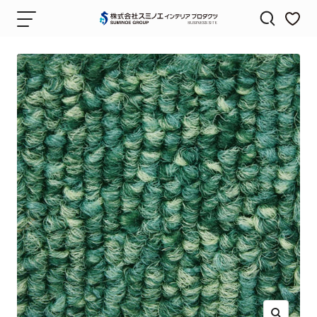
コ
ナ
株
ン
ビ
式
テ
ゲ
会
ン
ー
社
ツ
シ
ス
へ
ョ
ミ
ス
ン
ノ
キ
エ
ッ
イ
プ
ン
テ
リ
ア
プ
ロ
ダ
ク
ツ