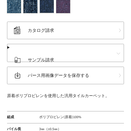
床
材
な
ど
カタログ請求
扱
う
フ
ァ
サンプル請求
ブ
リ
パース用画像データを保存する
ッ
ク
メ
原着ポリプロピレンを使用した汎用タイルカーペット。
ー
カ
ー
組成
ポリプロピレン(原着)100%
パイル長
3㎜（±0.5㎜）