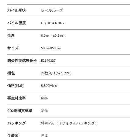
パイル形状
レベルループ
パイル密度
G1/10 S43/10㎝
全厚
6.0㎜（±0.5㎜）
サイズ
500㎜×500㎜
防炎性能試験番号
E2140327
梱包
20枚入り(5㎡) 22㎏
価格(税別)
5,800円/㎡
再生材比率
69%
CO2削減貢献率
39%
バッキング
特殊PVC（リサイクルバッキング）
生産国
日本