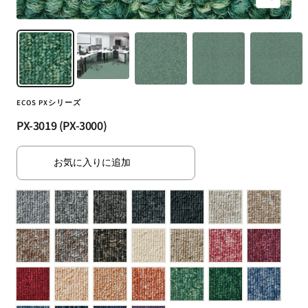
ズ
（SUMINOE
ー
Interior
ム
Products
イ
Co.,
ン
Ltd.）
for
ECOS PXシリーズ
business
｜
PX-3019 (PX-3000)
カ
ー
お気に入りに追加
テ
ン・
カ
ー
ペ
ッ
ト・
ラ
グ・