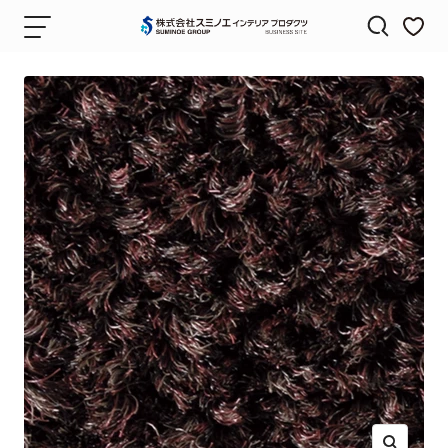
コ
ナ
株
ン
ビ
式
テ
ゲ
会
ン
ー
社
ツ
シ
ス
へ
ョ
ミ
ス
ン
ノ
キ
エ
ッ
イ
プ
ン
テ
リ
ア
プ
ロ
ダ
ク
ツ