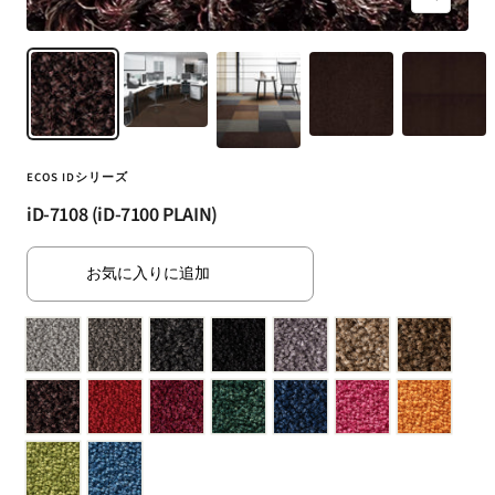
ズ
（SUMINOE
ー
Interior
ム
Products
イ
Co.,
ン
Ltd.）
for
business
ECOS IDシリーズ
｜
iD-7108 (iD-7100 PLAIN)
カ
ー
お気に入りに追加
テ
ン・
カ
ー
ペ
ッ
ト・
ラ
グ・