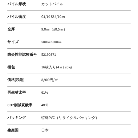
パイル形状
カットパイル
パイル密度
G1/10 S54/10㎝
全厚
9.0㎜（±0.5㎜）
サイズ
500㎜×500㎜
防炎性能試験番号
E2190371
梱包
16枚入り(4㎡) 20kg
価格(税別)
8,900円/㎡
再生材比率
61%
CO2削減貢献率
48％
バッキング
特殊PVC（リサイクルバッキング）
生産国
日本