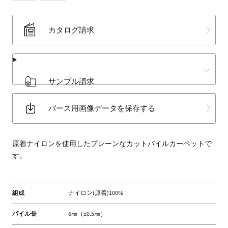
床
材
カタログ請求
な
ど
扱
う
サンプル請求
フ
ァ
ブ
パース用画像データを保存する
リ
ッ
ク
原着ナイロンを使用したプレーンなカットパイルカーペットで
メ
す。
ー
カ
ー
組成
ナイロン(原着)100%
パイル長
6㎜（±0.5㎜）