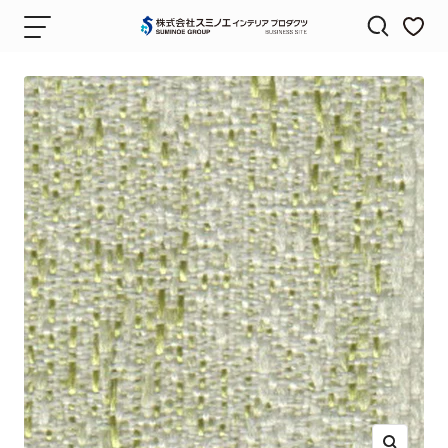
コ
ナ
株
ン
ビ
式
テ
ゲ
会
ン
ー
社
ツ
シ
ス
へ
ョ
ミ
ス
ン
ノ
キ
エ
ッ
イ
プ
ン
テ
リ
ア
プ
ロ
ダ
ク
ツ