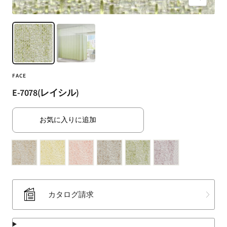
ズ
（SUMINOE
ー
Interior
ム
Products
イ
Co.,
ン
Ltd.）
for
FACE
business
｜
E-7078(レイシル)
カ
ー
お気に入りに追加
テ
ン・
カ
ー
ペ
ッ
カタログ請求
ト・
ラ
グ・