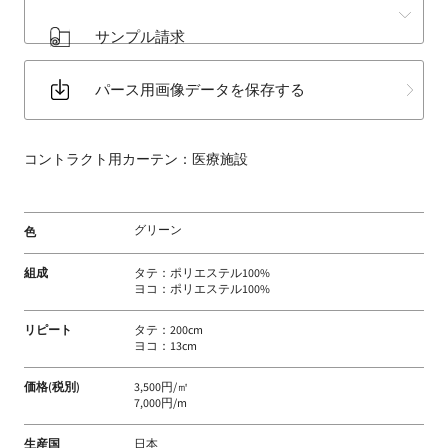
床
サンプル請求
材
な
パース用画像データを保存する
ど
扱
う
コントラクト用カーテン：医療施設
フ
ァ
ブ
グリーン
色
リ
ッ
組成
タテ：ポリエステル100%
ク
ヨコ：ポリエステル100%
メ
ー
リピート
タテ：200cm
ヨコ：13cm
カ
ー
価格(税別)
3,500円/㎡
7,000円/m
生産国
日本