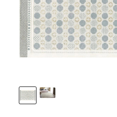
ク
ツ
（SUMINOE
Interior
Products
Co.,
Ltd.）
for
business
｜
カ
ー
テ
ン・
カ
ー
ペ
ッ