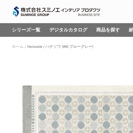
コ
株
ン
式
テ
会
ン
シリーズ一覧
デジタルカタログ
商品を探す
社
ツ
ス
へ
ホーム
Hanasoie / ハナソワ (#69 ブルーグレー)
ミ
ス
ノ
キ
エ
ッ
イ
プ
ン
テ
リ
ア
プ
ロ
ダ