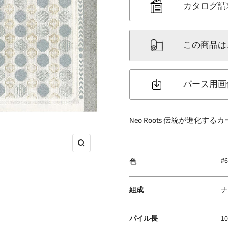
カタログ請
この商品は
パース用画
Neo Roots 伝統が進化する
ズ
#
ー
色
ム
イ
組成
ナ
ン
パイル長
1