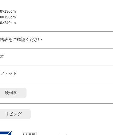
30×190cm
90×190cm
90×240cm
格表をご確認ください
本
フテッド
幾何学
リビング