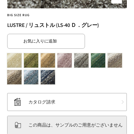
ズ
（SUMINOE
ー
Interior
ム
BIG SIZE RUG
Products
イ
LUSTRE / リュストル (LS-40 Ｄ．グレー)
Co.,
ン
Ltd.）
for
お気に入りに追加
business
｜
カ
ー
テ
ン・
カ
ー
カタログ請求
ペ
ッ
ト・
この商品は、サンプルのご用意がございません
ラ
グ・