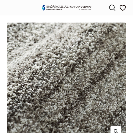
コ
ナ
株
ン
ビ
式
テ
ゲ
会
ン
ー
社
ツ
シ
ス
へ
ョ
ミ
ス
ン
ノ
キ
エ
ッ
イ
プ
ン
テ
リ
ア
プ
ロ
ダ
ク
ツ