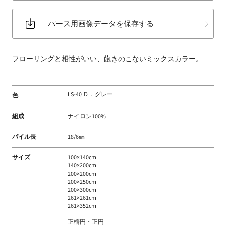
床
材
パース用画像データを保存する
な
ど
扱
フローリングと相性がいい、飽きのこないミックスカラー。
う
フ
ァ
LS-40 Ｄ．グレー
色
ブ
組成
ナイロン100%
リ
ッ
パイル長
18/6㎜
ク
メ
サイズ
100×140cm
140×200cm
ー
200×200cm
カ
200×250cm
200×300cm
ー
261×261cm
261×352cm
正楕円・正円