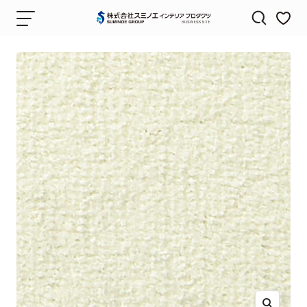
コ
ナ
株
ン
ビ
式
テ
ゲ
会
ン
ー
社
ツ
シ
ス
へ
ョ
ミ
ス
ン
ノ
キ
エ
ッ
イ
プ
ン
テ
リ
ア
プ
ロ
ダ
ク
ツ