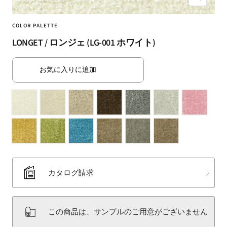
ズ
（SUMINOE
ー
Interior
ム
COLOR PALETTE
Products
イ
LONGET / ロンジェ (LG-001 ホワイト)
Co.,
ン
Ltd.）
for
お気に入りに追加
business
｜
カ
ー
テ
ン・
カ
ー
カタログ請求
ペ
ッ
ト・
この商品は、サンプルのご用意がございません
ラ
グ・