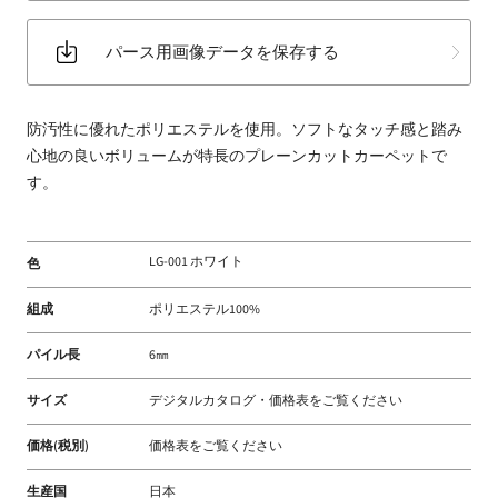
床
材
パース用画像データを保存する
な
ど
扱
防汚性に優れたポリエステルを使用。ソフトなタッチ感と踏み
う
心地の良いボリュームが特長のプレーンカットカーペットで
フ
す。
ァ
ブ
リ
LG-001 ホワイト
色
ッ
組成
ポリエステル100%
ク
メ
パイル長
6㎜
ー
カ
サイズ
デジタルカタログ・価格表をご覧ください
ー
価格(税別)
価格表をご覧ください
生産国
日本