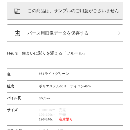
床
この商品は、サンプルのご用意がございません
材
な
ど
パース用画像データを保存する
扱
う
フ
Fleurs 住まいに彩りを添える「フルール」
ァ
ブ
リ
#51 ライトグリーン
色
ッ
ク
組成
ポリエステル60％ ナイロン40％
メ
ー
パイル長
9/7/3㎜
カ
ー
サイズ
130×190cm 完売
190×190cm 完売
190×240cm
在庫限り