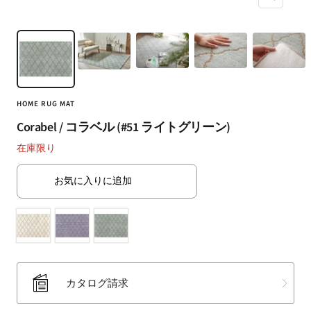
ズ
（SUMINOE
ー
Interior
ム
Products
イ
Co.,
ン
Ltd.）
for
HOME RUG MAT
business
｜
Corabel / コラベル (#51 ライトグリーン)
カ
在庫限り
ー
テ
お気に入りに追加
ン・
カ
ー
ペ
ッ
ト・
カタログ請求
ラ
グ・