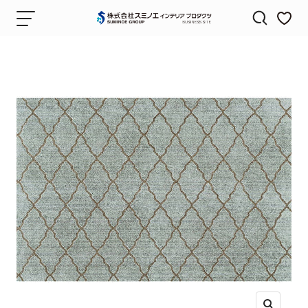
コ
ナ
株
ン
ビ
式
テ
ゲ
会
ン
ー
社
ツ
シ
ス
へ
ョ
ミ
ス
ン
ノ
キ
エ
ッ
イ
プ
ン
テ
リ
ア
プ
ロ
ダ
ク
ツ