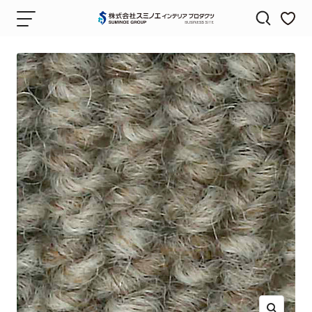
コ
ナ
株
ン
ビ
式
テ
ゲ
会
ン
ー
社
ツ
シ
ス
へ
ョ
ミ
ス
ン
ノ
キ
エ
ッ
イ
プ
ン
テ
リ
ア
プ
ロ
ダ
ク
ツ