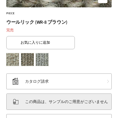
ズ
（SUMINOE
ー
Interior
ム
PIECE
Products
イ
ウールリック (WR-8 ブラウン)
Co.,
ン
Ltd.）
完売
for
business
お気に入りに追加
｜
カ
ー
テ
ン・
カ
カタログ請求
ー
ペ
ッ
この商品は、サンプルのご用意がございません
ト・
ラ
グ・