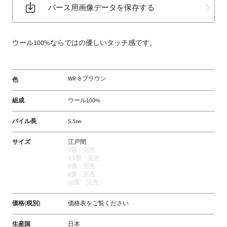
パース用画像データを保存する
床
材
な
ウール100%ならではの優しいタッチ感です。
ど
扱
う
WR-8 ブラウン
色
フ
ァ
組成
ウール100%
ブ
リ
パイル長
5.5㎜
ッ
サイズ
江戸間
ク
3畳 完売
メ
4.5畳 完売
6畳 完売
ー
8畳 完売
カ
10畳 完売
ー
価格(税別)
価格表をご覧ください
生産国
日本