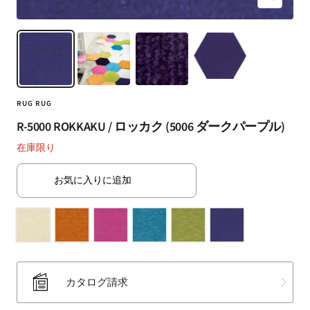
ズ
（SUMINOE
ー
Interior
ム
Products
イ
Co.,
ン
Ltd.）
for
RUG RUG
business
｜
R-5000 ROKKAKU / ロッカク (5006 ダークパープル)
カ
在庫限り
ー
テ
お気に入りに追加
ン・
カ
ー
ペ
ッ
ト・
カタログ請求
ラ
グ・