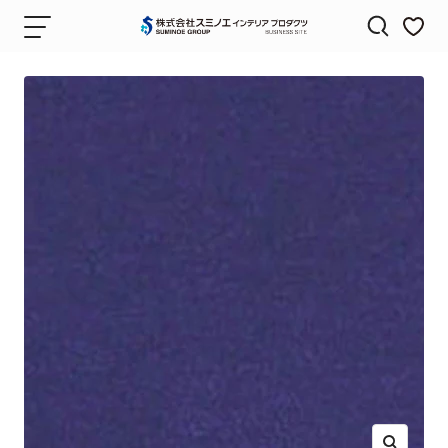
コ
ナ
株
ン
ビ
式
テ
ゲ
会
ン
ー
社
ツ
シ
ス
へ
ョ
ミ
ス
ン
ノ
キ
エ
ッ
イ
プ
ン
テ
リ
ア
プ
ロ
ダ
ク
ツ