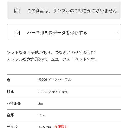
床
この商品は、サンプルのご用意がございません
材
な
ど
パース用画像データを保存する
扱
う
フ
ソフトなタッチ感があり、つなぎ合わせて楽しむ
ァ
カラフルな六角形のホームユースカーペットです。
ブ
リ
ッ
#5006 ダークパープル
色
ク
メ
組成
ポリエステル100%
ー
カ
パイル長
5㎜
ー
全厚
11㎜
サイズ
43x50cm
在庫限り