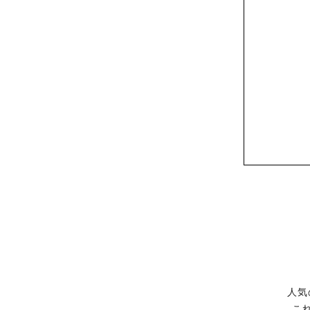
ク
ツ
（SUMINOE
Interior
Products
Co.,
Ltd.）
for
business
｜
カ
ー
テ
ン・
カ
ー
ペ
人気
ッ
こ