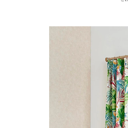
ト・
ラ
グ・
床
材
な
ど
扱
う
フ
ァ
ブ
リ
ッ
ク
メ
ー