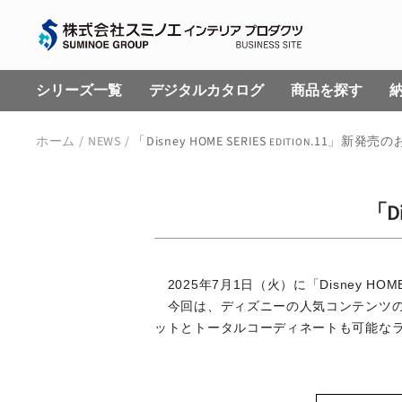
コ
株
ン
式
テ
会
ン
シリーズ一覧
デジタルカタログ
商品を探す
社
ツ
ス
へ
ホーム
NEWS
「Disney HOME SERIES
.11」新発売の
EDITION
ミ
ス
ノ
キ
エ
ッ
「Di
イ
プ
ン
テ
リ
2025年7月1日（火）に「Disney HOME
今回は、ディズニーの人気コンテンツの
ア
ットとトータルコーディネートも可能な
プ
ロ
ダ